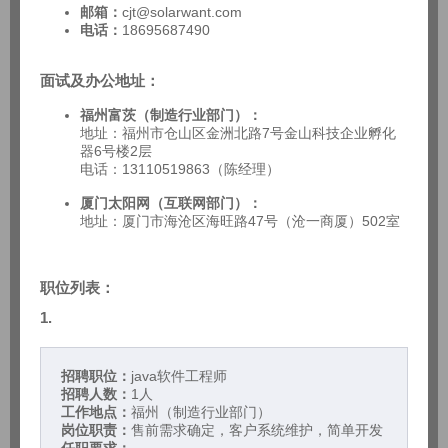
邮箱：
cjt@solarwant.com
电话：
18695687490
面试及办公地址：
福州富茨（制造行业部门）：
地址：福州市仓山区金洲北路7号金山科技企业孵化
器6号楼2层
电话：13110519863（陈经理）
厦门太阳网（互联网部门）：
地址：厦门市海沧区海旺路47号（沧一商厦）502室
职位列表：
1.
招聘职位：
java软件工程师
招聘人数：
1人
工作地点：
福州（制造行业部门）
岗位职责：
售前需求确定，客户系统维护，简单开发