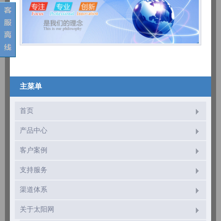
主菜单
首页
产品中心
客户案例
支持服务
渠道体系
关于太阳网