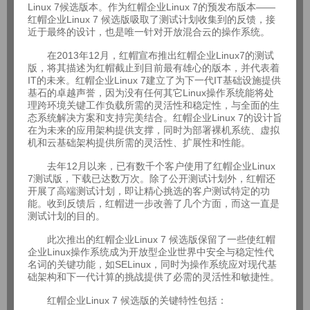
Linux 7候选版本。作为红帽企业Linux 7的预发布版本——
红帽企业Linux 7 候选版吸取了测试计划收集到的反馈，接
近于最终的设计，也是唯一针对开放混合云的操作系统。
在2013年12月，红帽宣布推出红帽企业Linux7的测试
版，将其描述为红帽截止到目前最有雄心的版本，并代表着
IT的未来。红帽企业Linux 7建立了为下一代IT基础设施提供
基石的卓越声誉，因为没有任何其它Linux操作系统能将处
理跨环境关键工作负载所需的灵活性和稳定性，与全面的生
态系统解决方案和支持完美结合。红帽企业Linux 7的设计旨
在为未来的应用架构提供支撑，同时为部署裸机系统、虚拟
机和云基础架构提供所需的灵活性、扩展性和性能。
去年12月以来，已有数千个客户使用了红帽企业Linux
7测试版，下载已达数万次。除了公开测试计划外，红帽还
开展了高端测试计划，即让精心挑选的客户测试特定的功
能。收到反馈后，红帽进一步改善了几个方面，而这一直是
测试计划的目的。
此次推出的红帽企业Linux 7 候选版保留了一些使红帽
企业Linux操作系统成为开放型企业世界中安全与稳定性代
名词的关键功能，如SELinux，同时为操作系统应对现代基
础架构和下一代计算的挑战提供了必需的灵活性和敏捷性。
红帽企业Linux 7 候选版的关键特性包括：