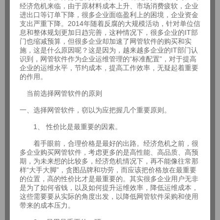
经济危机来临，由于原材料成本上升、市场消费疲软，企业
进出口等订单下降，很多企业面临盈利上的困境，企业资金
支出严重下降。2014年随着反腐的大规模活动，针对单位信
息和整体规划更加日趋完善，这种情况下，很多企业的IT部
门也缩减预算，但很多企业却加速了网管软件的购买和实
施，这是什么原因呢？这是因为，越来越多企业的IT部门认
识到，网管软件作为企业运维管理的“标准配置”，对于提高
企业的运维水平，节约成本，提高工作效率，无疑起着重要
的作用。
当前选择网管软件的原则
一、选择网管软件，窃以为应把握几个重要原则。
1、 性价比是最重要的因素。
着手眼前，合理价格是最好的出路。经济危机之前，很
多企业购买网管软件，考虑更多的是高性能、高品质、高预
期，为未来想的比较多，经济危机情况下，再不能像往常那
样“大手大脚”，贪图品牌和功劳，而应该把价格放在最重要
的位置，高的性价比才是最重要的。其实很多企业用户无非
是为了如何省钱，以及如何提升运维效率，降低运维成本，
这些需要要从实际的角度出发，以降低网管软件采购和使用
带来的成本压力。