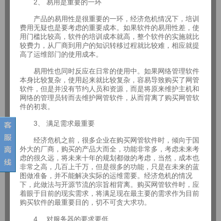
2、 易用是重要的一环
产品的易用性是很重要的一环，经济危机情况下，培训
费用无疑也是要考虑的重要成本。如果软件的易用性差，使
用门槛比较高，软件的培训成本就高，整个软件的实施就比
较费力，从厂商到用户的知识转移过程就比较难，相应就提
高了运维部门的使用成本。
易用性也同时反应在日常的使用中。如果网络管理软件
本身比较复杂，使用起来就比较复杂，容易导致购买了网管
软件，但是并没有节约人员和资源，而是将原来维护主机和
网络的管理员转而去维护网管软件，从而背离了购买网管软
件的初衷。
3、 满足需求最重要
经济危机之前，很多企业在购买网管软件时，倾向于国
外大的厂商，购买的产品大而全，功能非常多，考虑未来考
虑的很久远，将未来十年的规划都做的考虑，当然，成本也
非常之高，几百上千万，但是很多的功能，只是在未来的蓝
图做准备，并不能解决实际的运维需要。经济危机的情况
下，此做法与开源节流的宗旨相背离。购买网管软件时，应
着眼于目前的现实需求，将满足现在最主要的需求作为目前
购买软件的最重要目的，切不可贪大求功。
4、 对服务器的要求要低