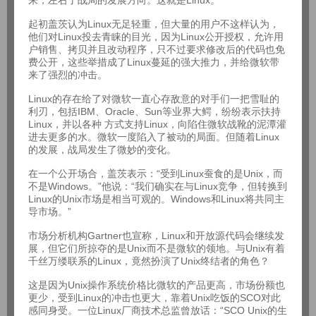
来，左右了战局的发展方向。这就是Linux。
起初盖茨认为Linux无足轻重，但大量的用户不这样认为，
他们对Linux投去青睐的目光，因为Linux公开授权，允许用
户销售、拷贝并且改动程序，只不过要求修改后的代码也免
费公开，这些举措成了Linux蔓延的强大推力，并给微软带
来了强烈的冲击。
Linux的存在给了对微软一直心存敌意的对手们一把雪耻的
利刃，包括IBM、Oracle、Sun等业界大鳄，纷纷表示扶持
Linux，并以各种 方式支持Linux，向陷住微软战靴的泥潭灌
进去更多的水。微软一度陷入了被动的局面。但随着Linux
的发展，战局发生了微妙的变化。
在一个公开场合，盖茨表示：“受到Linux蚕食的是Unix，而
不是Windows。”他说：“我们确实在与Linux竞争，但转换到
Linux的Unix市场是相当可观的。Windows和Linux将共同主
导市场。”
市场分析机构Gartner也宣称，Linux和开放源代码会继续发
展，但它们所掠夺的是Unix而不是微软的领地。与Unix有着
千丝万缕联系的Linux，竟然扮演了Unix终结者的角色？
这是因为Unix操作系统价格比微软的产品更高，市场份额也
更少，受到Linux的冲击也更大，靠着Unix吃饭的SCO对此
感同身受。一位Linux厂商技术总监曾放话：“SCO Unix的生