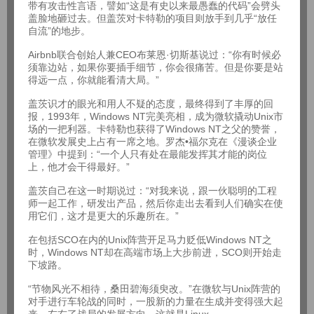
带有攻击性言语，譬如“这是有史以来最愚蠢的代码”会劈头
盖脸地砸过去。但盖茨对卡特勒的项目则放手到几乎“放任
自流”的地步。
Airbnb联合创始人兼CEO布莱恩·切斯基说过：“你有时候必
须靠边站，如果你要插手细节，你会很痛苦。但是你要是站
得远一点，你就能看清大局。”
盖茨识才的眼光和用人不疑的态度，最终得到了丰厚的回
报，1993年，Windows NT完美亮相，成为微软撬动Unix市
场的一把利器。卡特勒也获得了Windows NT之父的赞誉，
在微软发展史上占有一席之地。罗杰•福尔克在《漫谈企业
管理》中提到：“一个人只有处在最能发挥其才能的岗位
上，他才会干得最好。”
盖茨自己在这一时期说过：“对我来说，跟一伙聪明的工程
师一起工作，研发出产品，然后你走出去看到人们确实在使
用它们，这才是更大的乐趣所在。”
在包括SCO在内的Unix阵营开足马力贬低Windows NT之
时，Windows NT却在高端市场上大步前进，SCO则开始走
下坡路。
“节物风光不相待，桑田碧海须臾改。”在微软与Unix阵营的
对手进行车轮战的同时，一股新的力量在生成并变得强大起