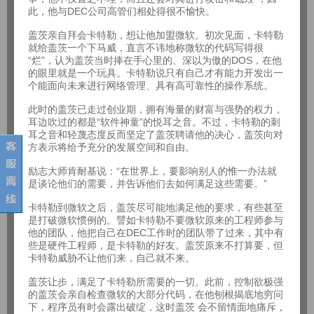
此，他与DEC公司高管们相处得很不愉快。
盖茨亲自拜会卡特勒，想让他加盟微软。初次见面，卡特勒
就给盖茨一个下马威，直言不讳地称微软的代码写得很
“烂”，认为盖茨当时捧在手心里的、深以为傲的DOS，在他
的眼里就是一个玩具。卡特勒说只有自己才有能力开发出一
个能面向未来进行网络管理、具有高可靠性的操作系统。
此时的盖茨已走过创业期，拥有海量的财富与强势的权力，
耳边吹过的都是“软件神童”的悦耳之音。不过，卡特勒的刺
耳之音和轻蔑态度反而坚定了盖茨聘请他的决心，盖茨向对
方表示将给予充分的发展空间和自由。
励志大师肯耐基说：“在世界上，要影响别人的惟一办法就
是谈论他们的需要，并告诉他们去如何满足这些需要。”
卡特勒到微软之后，盖茨尽可能地满足他的要求，有些甚至
是打破微软惯例的。譬如卡特勒不要微软原来的工程师参与
他的团队，他把自己在DEC工作时的团队带了过来，其中有
些是硬件工程师，是卡特勒的好友。盖茨原来不打算要，但
卡特勒威胁不让他们来，自己就不来。
盖茨让步，满足了卡特勒所需要的一切。此前，控制欲极强
的盖茨会亲自检查微软的大部分代码，在他刨根揭底地穷问
下，程序员有时会露出破绽，这时盖茨 会不留情面地痛斥，