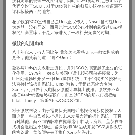
没有足够的现金一次性付清，因此Novell初期只是把Unix源
代码交给了SCO，对于Unix著作权的归属协议存在着语焉不
详和模棱两可的地方。
花了钱的SCO宣传自己是Unix正宗传人，Novell当时视Unix
为鸡肋，没有异议，而且此时SCO没有对别的获得过Unix授
权的厂商置喙，于是大家进入了一段相安无事的时期。
微软的进进出出
八十年代末，有人问比尔·盖茨怎么看待Unix与微软构成的
竞争，他笑着问道：“哪个Unix？”
微软与Unix的关系源远流长，并对SCO的演变起了重要的催
化作用。1979年，微软从美国电话电报公司获得授权，为
Intel处理器所开发一种Unix操作系统，由于它购买的授权无
法直接让该操作系统以“Unix”为名，于是该系统命名为
Xenix，可用在个人电脑及微型计算机上使用。微软并不直
接把Xenix销售给终端客户，而是以OEM的形式再授权给
Intel、Tandy、施乐Altos及SCO公司。
对于微软来说，由于需要从美国电话电报公司获得授权，因
而这是一种自己难以把握其未来发展命运的操作系统，而且
当时其他厂商不同的版本在搅浑这个市 场，所以，盖茨在寻
找机会退出这个领域。当微软和IBM达成开发OS/2操作系统
的协议后，盖茨便失去了推广Xenix的兴趣。