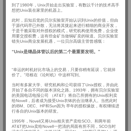
到了1980年，Unix开始走出实验室，有数以千计的技术高手
想把Unix装在家里的机器上。
此时，后知后觉的贝尔实验室开始认识到Unix的价值，但由
于源代码早已外散，无法将其拢起来进行精细的商业开发，
于是干脆采取对外授权的模式，研究机构使用免费，企业使
用要交授权费，这有些金矿当做铜矿卖的味道。贝尔实验室
错失Unix商业发展机遇，一位贝尔高级主管曾感慨：
“Unix是继晶体管以后的第二个最重要发明。”
“幸运的时机好比市场上的交易，只要你稍有延误，它就掉
价了。”培根在《论时机》中这样写到。
当时有多家大学、研究机构和公司获得了Unix授权，并由此
开始了各自不同的版本演化之路。1993年，拥有贝尔实验室
的美国电话电报公司 （AT&T）将自己所拥有的Unix权利卖
给Novell，后者成为接受Unix衣钵的合法继承人。当然此时
的IBM、DEC、HP和Sun因为 早年的授权缘故，有权继续进
行各自的Unix版本的研发。
1995年，Novell又将Unix相关资产卖给SCO。和两年前
AT&T把Unix卖给Novell一把清的局面有所不同，SCO当时