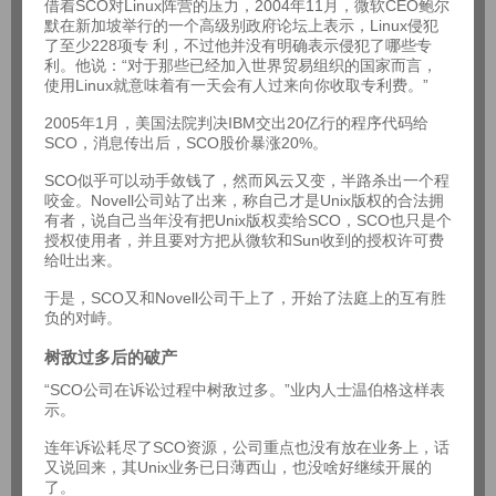
借着SCO对Linux阵营的压力，2004年11月，微软CEO鲍尔
默在新加坡举行的一个高级别政府论坛上表示，Linux侵犯
了至少228项专 利，不过他并没有明确表示侵犯了哪些专
利。他说：“对于那些已经加入世界贸易组织的国家而言，
使用Linux就意味着有一天会有人过来向你收取专利费。”
2005年1月，美国法院判决IBM交出20亿行的程序代码给
SCO，消息传出后，SCO股价暴涨20%。
SCO似乎可以动手敛钱了，然而风云又变，半路杀出一个程
咬金。Novell公司站了出来，称自己才是Unix版权的合法拥
有者，说自己当年没有把Unix版权卖给SCO，SCO也只是个
授权使用者，并且要对方把从微软和Sun收到的授权许可费
给吐出来。
于是，SCO又和Novell公司干上了，开始了法庭上的互有胜
负的对峙。
树敌过多后的破产
“SCO公司在诉讼过程中树敌过多。”业内人士温伯格这样表
示。
连年诉讼耗尽了SCO资源，公司重点也没有放在业务上，话
又说回来，其Unix业务已日薄西山，也没啥好继续开展的
了。