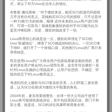
式，承认了对方Unix合法传人的地位。
布鲁斯·佩伦斯称：“对于微软来说，购买SCO的源代码授权
几乎没有任何意义。花钱购买SCO公司的授权，只不过是对
一种‘行贿’行为的粉饰，顺便 还对未来的Linux用户进行恫
吓。可谓一石双鸟！很难想象微软的前对手SCO能为比尔·
盖茨冲锋陷阵，但是，微软的钱改变了一切。”
Linux阵营担心的就是这一点，微软此举强化了SCO的
Unix“权威地位”，增强了SCO挑战IBM的决心。一旦SCO拿
下IBM，就打开了一个收钱口袋，其他推行Linux的厂商只有
乖乖纳贡。
而且使用Linux的广大商业用户也面临着被追索的危机，更
多的潜在用户将会对Linux望而生畏，这非常符合微软一直
针对Linux实施的心理战战术，让用户在恐惧、不确定、怀
疑的状态下对Linux敬而远之。
考虑到历史上微软与SCO复杂的关系，人们怀疑二者在密
谋，认为SCO在扮演为微软火中取栗的角色。
2004年初，麦克布莱德警告：全球一些大公司由于使用了
Linux将可能很快面临诉讼，其中包括英国石油、西门子和
富士通。就是说，SCO的诉讼风暴即将席卷全球。