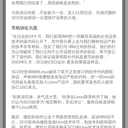
命周期已经结束了，系统移植是必然的。”
与其坐以待毙，不如奋力一击。进入21世纪后，日渐式微的
SCO开始策划一出震惊IT业界的大戏。
车轮诉讼大战
“在过去的18个月，我们发现IBM把一些极其高端的企业运算
技术的源代码公开了。其中部分看上去与我们拥有知识产权
的技术非常相似，违反了我们与 IBM之间的协议。他们的行
为之间破坏了我们之间不公开这部分技术的协议，单方面公
开了源代码。我们有证据表明部分代码是逐字的抄袭。”
2003年5 月，SCO的CEO达尔·麦克布莱德这样说。
SCO控告IBM的Linux破坏了双方之前签订的软件代码授权
协议，声称IBM免费散发有知识产权的代码，把一些Unix的
代码改头换面后加入Linux产品中，因此要求蓝色巨人赔偿
自己10亿美元。
“初寒冻巨海，杀气流大荒。”此举在Linux阵营炸开了锅，他
们认为SCO此举为“项庄舞剑，意在沛公”，最终目标是挟制
整个Linux阵营。
随后，微软的动作让这个局面变得混乱起来。起诉IBM后不
久，SCO宣布向微软发放Unix技术许可，包括专利权和源代
码。就是说，微软以花钱买购买SCO的Unix技术许可权的方