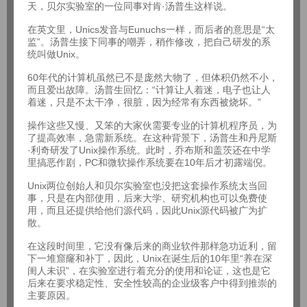
天，贝尔实验室的一位同事对肯·汤普生这样说。
在英文里，Unics发音与Eunuchs一样，而后者的意思是“太
监”。汤普生接下同事的嘲弄，稍作修改，把自己研发的系
统叫做Unix。
60年代的计算机虽然已不是庞然大物了，但体积仍然不小，
而且爱出故障。汤普生回忆：“计算让人着迷，电子也让人
着迷，只是不太干净，很脏，因为经常有东西被烧坏。”
操作这些又慢、又笨的大家伙需要专业的计算机程序员，为
了提高效率，急需新系统。在这种背景下，汤普生和丹尼斯
·利奇研发了Unix操作系统。此时，乔布斯和盖茨还在中学
里搞恶作剧，PC和微软操作系统要在10年后才初露端倪。
Unix两位创始人和贝尔实验室也没把这套操作系统太当回
事，只是在内部使用，后来大学、研究机构也可以免费使
用，而且还提供给他们源代码，因此Unix源代码被广为扩
散。
在这段时间里，它没有像后来的商业软件那样急功近利，留
下一堆窟窿和补丁，因此，Unix在诞生后的10年里“养在深
闺人未识”，在实验室进行着充分的使用和论证，这也是它
后来在要求稳定性、安全性较高的企业级客户中得到推崇的
主要原因。