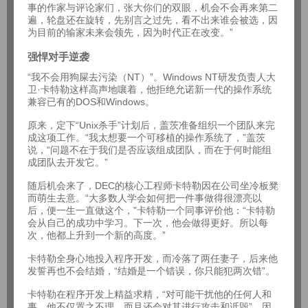
事的作家与评论家们，张大你们的双眼，机会不会再来第二
遍，轮盘还在旋转，先别言之过先，看不出来谁会被选，因
为目前的输家未来会领先，因为时代正在改变。”
强悍对手逆袭
“我不会用狗屎去污染（NT）”。Windows NT研发负责人大
卫·卡特勒这样高声地嚷着，他拒绝允诺新一代的操作系统
兼容已有的DOS和Windows。
原来，定下“Unix杀手”计划后，盖茨准备组织一个团队来完
成这项工作。“我太想要一个可移植的操作系统了，”盖茨
说，“问题不在于我们是否应该组成团队，而在于何时能组
成团队去开发它。”
随后机会来了，DEC的核心工程师卡特勒因在公司坐冷板凳
而萌生去意。“大多数人学会如何把一件事做得很漂亮以
后，便一生一直做这个，”卡特勒一个同事评价他：“卡特勒
会从自己的成功中学习。下一次，他会做得更好。所以每
次，他都上升到一个新的高度。”
卡特勒全身心地投入程序开发，而冷落了两任妻子，后来他
发誓再也不会结婚，“结婚是一个错误，你只能犯两次错”。
卡特勒在程序开发上精益求精，“对可能干扰他的任何人和
事，他不仅置之不理，而且还会对其进行攻击和诋毁”，因