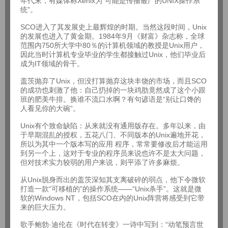
年代末，有媒体称Xenix为“可能是传播最广的UNIX操作系
统”。
SCO进入了其发展史上最辉煌的时期。当然这段时间，Unix
的发展也进入了黄金期。1984年9月《财富》杂志称，全球
范围内750所大学中80％的计算机领域的教授是Unix用户，
因此当时计算机专业毕业的学生都接触过Unix，他们毕业后
成为IT领域的骨干。
盖茨抛弃了Unix，但没打算抛弃这块丰饶的市场，而且SCO
的成功也刺激了他：自己扔掉的一块鸡肋竟然成了这个小跟
班的肥美牛排。换谁不流口水啊？有句谚语是“别让口馋的
人看见你的大碗”。
Unix有个致命缺陷：从来就没有通用版存在。多年以来，由
于早期混乱的授权，五花八门、不同版本的Unix遍地开花，
所以为其中一个版本写的应用 程序，常常要修改后才能运用
到另一个上，这对于专业的程序员来说也许不是太大问题，
但对技术实力较弱的用户来说，则平添了许多麻烦。
从Unix脱身而出的盖茨深知其支离破碎的弱点，他下令微软
打造一款“可移植的”的操作系统——“Unix杀手”。这就是微
软的Windows NT，包括SCO在内的Unix阵营将感受到它带
来的巨大压力。
歌手鲍勃·迪伦在《时代在转变》一诗中写到：“动笔预言世