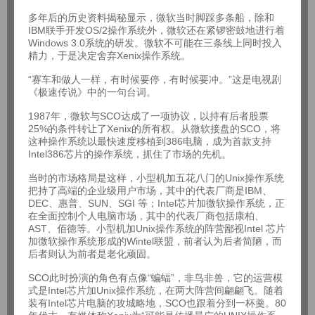
多年后的历史资料揭秘显示，微软当时脚踩多条船，除和
IBM联手开发OS/2操作系统外，微软还在紧锣密鼓地进行着
Windows 3.0系统的研发。微软不可能在三条线上同时投入
精力，于是决定舍弃Xenix操作系统。
“赛车和做人一样，有时候要停，有时候要冲。”这是电视剧
《极速传说》中的一句台词。
1987年，微软与SCO达成了一项协议，以持有后者股票
25%的条件转让了Xenix的所有权。从微软接盘的SCO，将
这种操作系统以最快速度移植到386电脑，成为首款支持
Intel386芯片的操作系统，抓住了市场的先机。
当时的市场格局是这样，小型机加五花八门的Unix操作系统
把持了高端的企业级用户市场，其中的代表厂商是IBM、
DEC、惠普、SUN、SGI 等；Intel芯片加微软操作系统，正
在全面控制个人电脑市场，其中的代表厂商包括康柏、
AST、佰德等。小型机加Unix操作系统的阵营鄙视Intel 芯片
加微软操作系统形成的Wintel联盟，前者认为后者简陋，而
后者则认为前者是老化顽固。
SCO此时扮演的角色有点像“蝙蝠”，非鸟非兽，它的运营模
式是Intel芯片加Unix操作系统，在两大阵营间翩翩飞。随着
装有Intel芯片电脑的攻城略地，SCO也跟着分到一杯羹。80